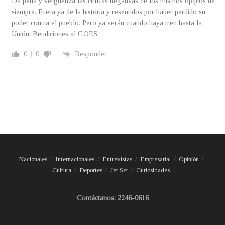
Da pena y vergüenza las criticas negativas de los mismos opqcos de
siempre. Fuera ya de la historia y resentidos por haber perdido su
poder contra el pueblo. Pero ya verán cuando haya tren hasta la
Unión. Bendiciones al GOES.
0
0
Responder
Nacionales
Internacionales
Entrevistas
Empresarial
Opinión
Cultura
Deportes
Jet Set
Curiosidades
Contáctanos: 2246-0616