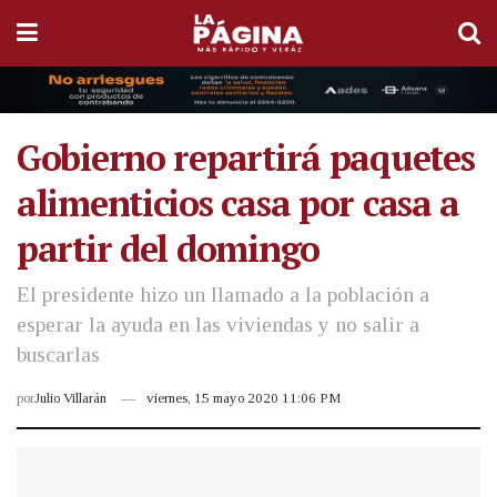
Gobierno repartirá paquetes
alimenticios casa por casa a
partir del domingo
El presidente hizo un llamado a la población a
esperar la ayuda en las viviendas y no salir a
buscarlas
por
Julio Villarán
viernes, 15 mayo 2020 11:06 PM