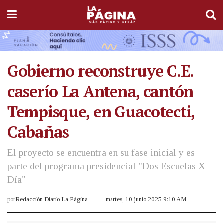
Gobierno reconstruye C.E.
caserío La Antena, cantón
Tempisque, en Guacotecti,
Cabañas
El proyecto se encuentra en su fase inicial y es
parte del programa presidencial "Dos Escuelas X
Día"
por
Redacción Diario La Página
martes, 10 junio 2025 9:10 AM