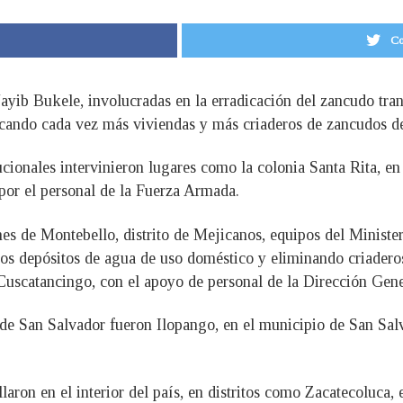
Co
Nayib Bukele, involucradas en la erradicación del zancudo tra
arcando cada vez más viviendas y más criaderos de zancudos de
cionales intervinieron lugares como la colonia Santa Rita, en 
 por el personal de la Fuerza Armada.
es de Montebello, distrito de Mejicanos, equipos del Ministe
los depósitos de agua de uso doméstico y eliminando criaderos
 Cuscatancingo, con el apoyo de personal de la Dirección Gene
o de San Salvador fueron Ilopango, en el municipio de San Sal
llaron en el interior del país, en distritos como Zacatecoluca