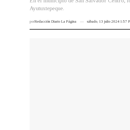
En el municipio de San Salvador Centro, los
Ayutuxtepeque.
por
Redacción Diario La Página
sábado, 13 julio 2024 1:57