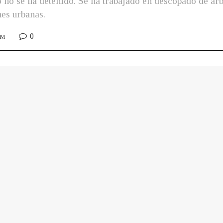
no no se ha detenido. Se ha trabajado en descopado de ár
es urbanas.
0
PM