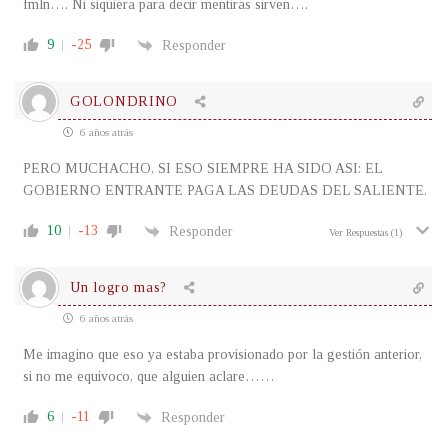
fmln…. Ni siquiera para decir mentiras sirven….
9
-25
Responder
GOLONDRINO
6 años atrás
PERO MUCHACHO, SI ESO SIEMPRE HA SIDO ASI: EL
GOBIERNO ENTRANTE PAGA LAS DEUDAS DEL SALIENTE.
10
-13
Responder
Ver Respuestas
(1)
Un logro mas?
6 años atrás
Me imagino que eso ya estaba provisionado por la gestión anterior,
si no me equivoco, que alguien aclare……
6
-11
Responder