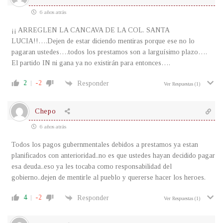
6 años atrás
¡¡ ARREGLEN LA CANCAVA DE LA COL. SANTA
LUCIA!!….Dejen de estar diciendo mentiras porque ese no lo
pagaran ustedes….todos los prestamos son a larguísimo plazo….
El partido IN ni gana ya no existirán para entonces….
2
-2
Responder
Ver Respuestas
(1)
Chepo
6 años atrás
Todos los pagos gubernmentales debidos a prestamos ya estan
planificados con anterioridad..no es que ustedes hayan decidido pagar
esa deuda..eso ya les tocaba como responsabilidad del
gobierno..dejen de mentirle al pueblo y quererse hacer los heroes.
4
-2
Responder
Ver Respuestas
(1)