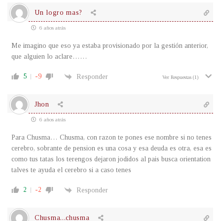
Un logro mas?
6 años atrás
Me imagino que eso ya estaba provisionado por la gestión anterior,
que alguien lo aclare……
5
-9
Responder
Ver Respuestas
(1)
Jhon
6 años atrás
Para Chusma… Chusma, con razon te pones ese nombre si no tenes
cerebro, sobrante de pension es una cosa y esa deuda es otra, esa es
como tus tatas los terengos dejaron jodidos al pais busca orientation
talves te ayuda el cerebro si a caso tenes
2
-2
Responder
Chusma...chusma