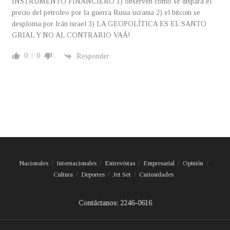
INSTRUMENTO FINANCIERO 1) observen como se dispara el
precio del petroleo por la guerra Rusia ucrania 2) el bitcoin se
desploma por Irán israel 3) LA GEOPOLÍTICA ES EL SANTO
GRIAL Y NO AL CONTRARIO VAÁ!
0
0
Responder
Nacionales
Internacionales
Entrevistas
Empresarial
Opinión
Cultura
Deportes
Jet Set
Curiosidades
Contáctanos: 2246-0616