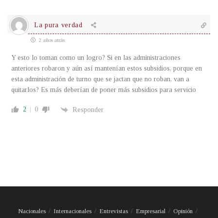
La pura verdad
2 años atrás
Y esto lo toman como un logro? Si en las administraciones
anteriores robaron y aún así mantenían estos subsidios, porque en
esta administración de turno que se jactan que no roban, van a
quitarlos? Es más deberían de poner más subsidios para servicio
2
0
Responder
Nacionales
Internacionales
Entrevistas
Empresarial
Opinión