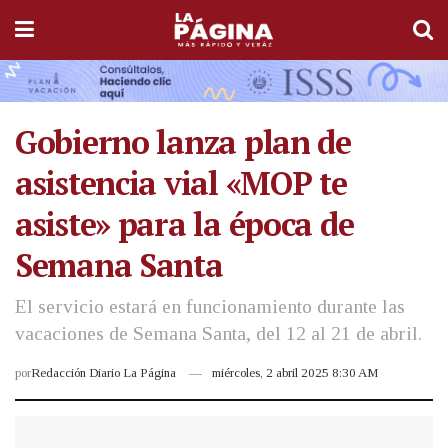
Gobierno lanza plan de
asistencia vial «MOP te
asiste» para la época de
Semana Santa
El servicio estará en funcionamiento durante las
vacaciones de Semana Santa, del 12 al 21 de abril.
por
Redacción Diario La Página
miércoles, 2 abril 2025 8:30 AM