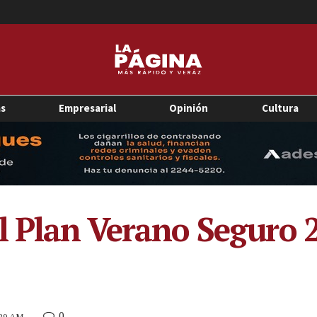
as
Empresarial
Opinión
Cultura
l Plan Verano Seguro 
0
:29 AM