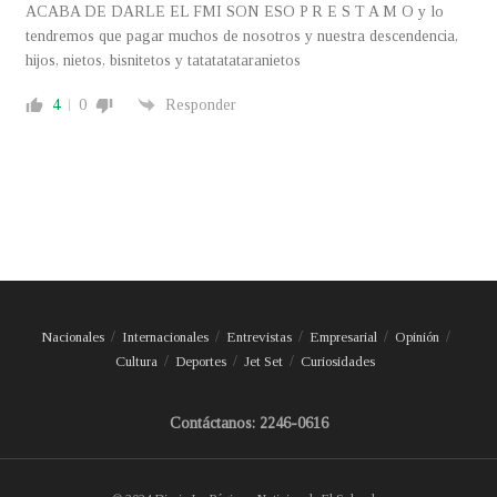
ACABA DE DARLE EL FMI SON ESO P R E S T A M O y lo
tendremos que pagar muchos de nosotros y nuestra descendencia,
hijos, nietos, bisnitetos y tatatatataranietos
4
0
Responder
Nacionales
Internacionales
Entrevistas
Empresarial
Opinión
Cultura
Deportes
Jet Set
Curiosidades
Contáctanos: 2246-0616