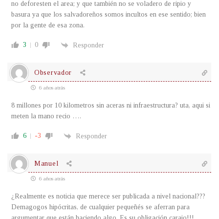
no deforesten el area; y que también no se voladero de ripio y
basura ya que los salvadoreños somos incultos en ese sentido; bien
por la gente de esa zona.
3
0
Responder
Observador
6 años atrás
8 millones por 10 kilometros sin aceras ni infraestructura? uta, aqui si
meten la mano recio ….
6
-3
Responder
Manuel
6 años atrás
¿Realmente es noticia que merece ser publicada a nivel nacional???
Demagogos hipócritas, de cualquier pequeñés se aferran para
argumentar que están haciendo algo. Es su obligación carajo!!!