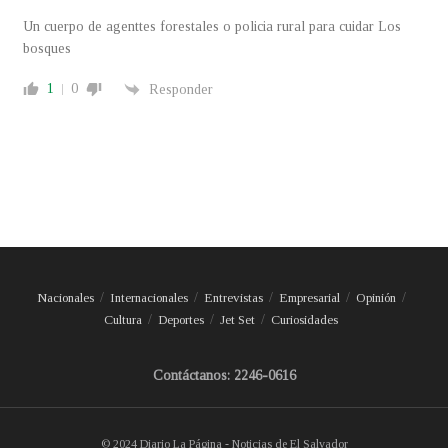
Un cuerpo de agenttes forestales o policia rural para cuidar Los
bosques
1
0
Responder
Nacionales
Internacionales
Entrevistas
Empresarial
Opinión
Cultura
Deportes
Jet Set
Curiosidades
Contáctanos: 2246-0616
© 2024 Diario La Página - Noticias de El Salvador