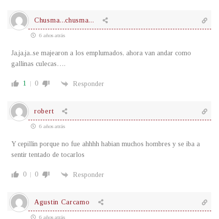
Chusma...chusma...
6 años atrás
Ja,ja,ja..se majearon a los emplumados, ahora van andar como
gallinas culecas….
1
0
Responder
robert
6 años atrás
Y cepillin porque no fue ahhhh habian muchos hombres y se iba a
sentir tentado de tocarlos
0
0
Responder
Agustin Carcamo
6 años atrás