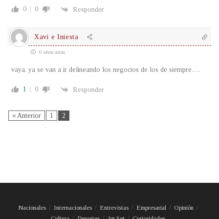
0
0
Responder
Xavi e Iniesta
6 años atrás
vaya, ya se van a ir delineando los negocios de los de siempre….
1
0
Responder
« Anterior
1
2
Nacionales
Internacionales
Entrevistas
Empresarial
Opinión
Cultura
Deportes
Jet Set
Curiosidades