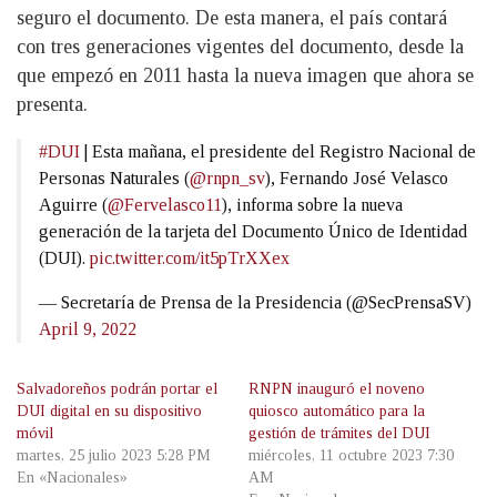
seguro el documento. De esta manera, el país contará
con tres generaciones vigentes del documento, desde la
que empezó en 2011 hasta la nueva imagen que ahora se
presenta.
#DUI
| Esta mañana, el presidente del Registro Nacional de
Personas Naturales (
@rnpn_sv
), Fernando José Velasco
Aguirre (
@Fervelasco11
), informa sobre la nueva
generación de la tarjeta del Documento Único de Identidad
(DUI).
pic.twitter.com/it5pTrXXex
— Secretaría de Prensa de la Presidencia (@SecPrensaSV)
April 9, 2022
Salvadoreños podrán portar el
RNPN inauguró el noveno
DUI digital en su dispositivo
quiosco automático para la
móvil
gestión de trámites del DUI
martes, 25 julio 2023 5:28 PM
miércoles, 11 octubre 2023 7:30
En «Nacionales»
AM