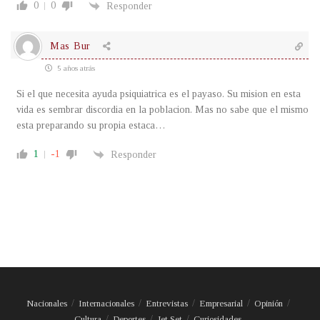
0
0
Responder
Mas Bur
5 años atrás
Si el que necesita ayuda psiquiatrica es el payaso. Su mision en esta
vida es sembrar discordia en la poblacion. Mas no sabe que el mismo
esta preparando su propia estaca…
1
-1
Responder
Nacionales
Internacionales
Entrevistas
Empresarial
Opinión
Cultura
Deportes
Jet Set
Curiosidades