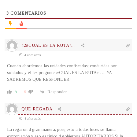
3
COMENTARIOS
42#CUAL ES LA RUTA?....
4 años atrás
Cuando abordemos las unidades confiscadas; conducidas por
soldados y él les pregunte :»CUAL ES LA RUTA» …. YA
SABREMOS QUE RESPONDER!
5
-4
Responder
QUE REGADA
4 años atrás
La regaron d gran manera, porq esto a todas luces se llama
expropiación y eso es típico d gobiernos AUTORITARIOS Si la