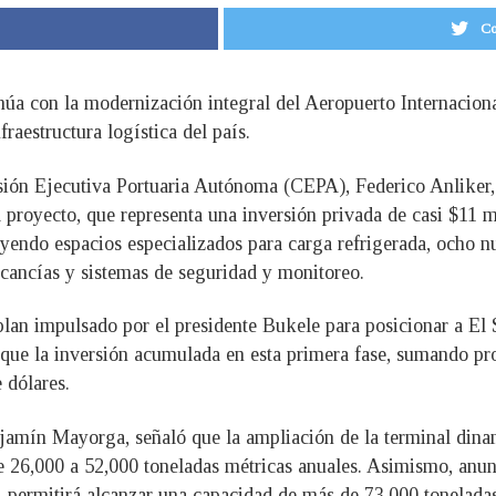
Co
núa con la modernización integral del Aeropuerto Internacio
fraestructura logística del país.
misión Ejecutiva Portuaria Autónoma (CEPA), Federico Anliker,
 proyecto, que representa una inversión privada de casi $11 
luyendo espacios especializados para carga refrigerada, ocho 
cancías y sistemas de seguridad y monitoreo.
plan impulsado por el presidente Bukele para posicionar a El
ó que la inversión acumulada en esta primera fase, sumando p
 dólares.
jamín Mayorga, señaló que la ampliación de la terminal dinam
 26,000 a 52,000 toneladas métricas anuales. Asimismo, anun
, permitirá alcanzar una capacidad de más de 73,000 toneladas