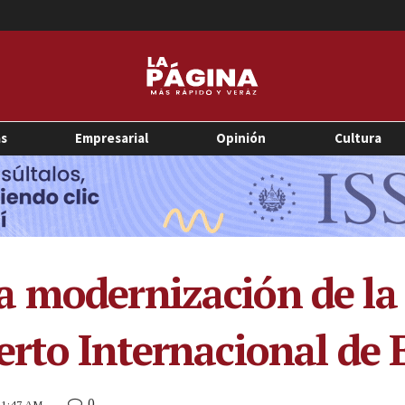
as
Empresarial
Opinión
Cultura
 modernización de la 
erto Internacional de 
0
 11:47 AM