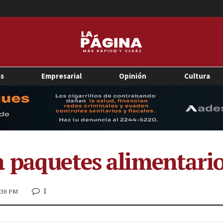
as
Empresarial
Opinión
Cultura
 paquetes alimentario
1
2:38 PM