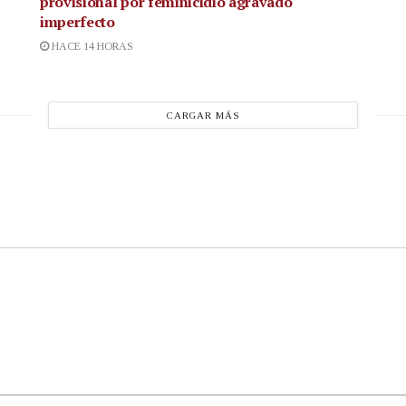
provisional por feminicidio agravado
imperfecto
HACE 14 HORAS
CARGAR MÁS