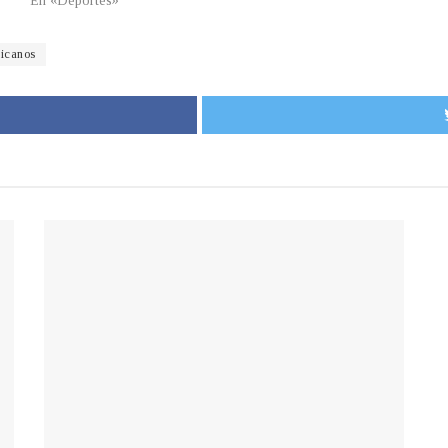
En «Deportes»
icanos