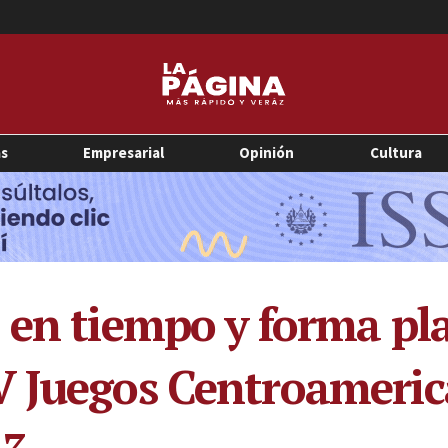
as
Empresarial
Opinión
Cultura
 en tiempo y forma pla
 Juegos Centroamerica