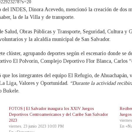
60022923278?s=20
vo del INDES, Dinora Acevedo, mencionó la creación de dos me
saber, la de la Villa y de transporte.
 de Salud, Obras Públicas y Transporte, Seguridad, Cultura y
untarios y la alcaldía municipal de San Salvador.
iete clúster, agrupando deportes según el escenario donde se 
rtivo El Polvorín, Complejo Deportivo Flor Blanca, Carlos 
ó que los integrantes del equipo El Refugio, de Ahuachapán, 
 La Liga, Valores y Oportunidad.
“Durante la actividad recibirá
jo Bukele.
FOTOS | El Salvador inaugura los XXIV Juegos
Recibe
Deportivos Centroamericanos y del Caribe San Salvador
Juegos
2023
vierne
viernes, 23 junio 2023 10:03 PM
En «Na