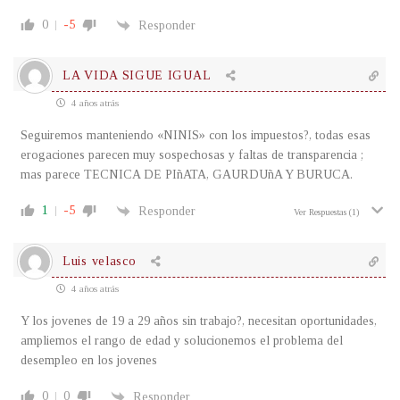
0
-5
Responder
LA VIDA SIGUE IGUAL
4 años atrás
Seguiremos manteniendo «NINIS» con los impuestos?, todas esas
erogaciones parecen muy sospechosas y faltas de transparencia ;
mas parece TECNICA DE PIñATA, GAURDUñA Y BURUCA.
1
-5
Responder
Ver Respuestas
(1)
Luis velasco
4 años atrás
Y los jovenes de 19 a 29 años sin trabajo?, necesitan oportunidades,
ampliemos el rango de edad y solucionemos el problema del
desempleo en los jovenes
0
0
Responder