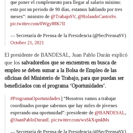
que poner el complemento para llegar al salario mínimo;
esto por un periodo de 90 días, estamos hablando por tres
meses”: ministro de
@TrabajoSV
,
@RolandoCastroSv
.
pic.twitter.com/0Wgy88K7II
— Secretaría de Prensa de la Presidencia (@SecPrensaSV)
October 21, 2021
El presidente de BANDESAL, Juan Pablo Durán explicó
que los
salvadoreños que se encuentren en busca de
empleo se deben sumar a la Bolsa de Empleo de las
oficinas del Ministerio de Trabajo, para que puedan ser
beneficiados con el programa ‘Oportunidades’.
#ProgramaOportunidades
| “Nosotros vamos a trabajar
coordinados porque sabemos que hay miles de jóvenes
esperando una oportunidad”: presidente de
@BANDESAL
,
@JuanPabloDuranE
.
pic.twitter.com/wsSkXqmkMs
— Secretaría de Prensa de la Presidencia (@SecPrensaSV)