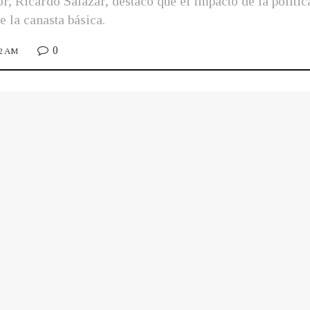
, Ricardo Salazar, destacó que el impacto de la políti
 la canasta básica.
0
42 AM