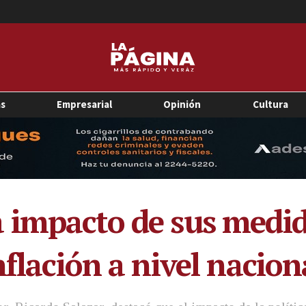
as
Empresarial
Opinión
Cultura
 impacto de sus medid
nflación a nivel nacion