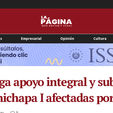
as
Empresarial
Opinión
Cultura
ga apoyo integral y su
ichapa I afectadas por
0
 PM