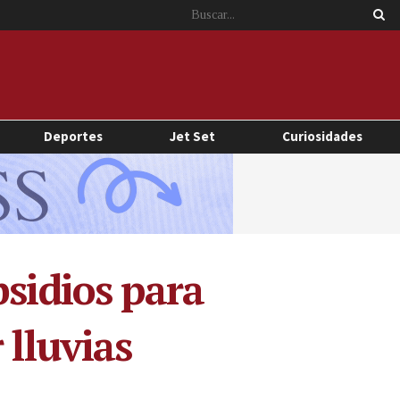
Deportes
Jet Set
Curiosidades
bsidios para
 lluvias