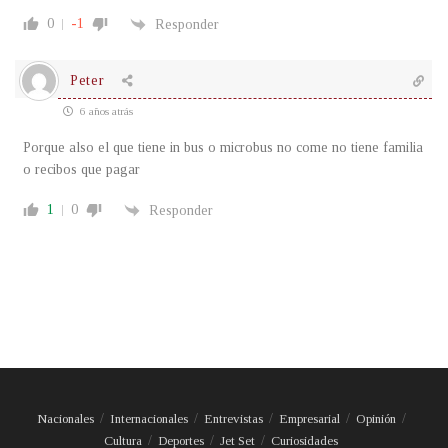
0
-1
Responder
Peter
6 años atrás
Porque also el que tiene in bus o microbus no come no tiene familia
o recibos que pagar
1
0
Responder
Nacionales
Internacionales
Entrevistas
Empresarial
Opinión
Cultura
Deportes
Jet Set
Curiosidades