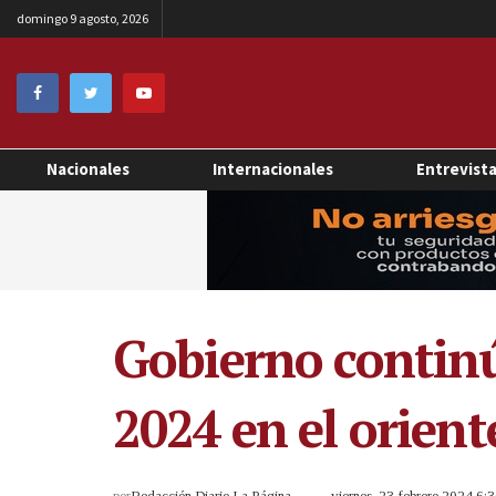
domingo 9 agosto, 2026
Nacionales
Internacionales
Entrevist
Gobierno continú
2024 en el orient
por
Redacción Diario La Página
viernes, 23 febrero 2024 6