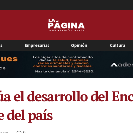
as
Empresarial
Opinión
Cultura
a el desarrollo del En
e del país
0
:30 AM