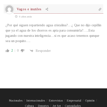
Vagos e inutiles
6 años atrás
¿Por qué siguen repartiendo agua cristalina?…¿ Que no dijo cepillin
que ya el agua de los chorros es apta para consumirla?…..Esta
jugando con nuestra inteligencia…si es que acaso tenemos qunque
sea un poquito….
2
0
Responder
Nacionales
Internacionales
Entrevistas
Empresarial
Opinión
Cultura
Deportes
Jet Set
Curiosidades