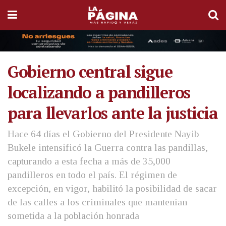
Gobierno central sigue
localizando a pandilleros
para llevarlos ante la justicia
Hace 64 días el Gobierno del Presidente Nayib
Bukele intensificó la Guerra contra las pandillas,
capturando a esta fecha a más de 35,000
pandilleros en todo el país. El régimen de
excepción, en vigor, habilitó la posibilidad de sacar
de las calles a los criminales que mantenían
sometida a la población honrada