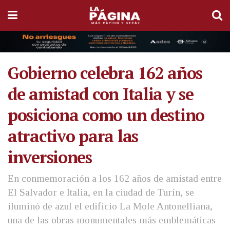
Gobierno celebra 162 años
de amistad con Italia y se
posiciona como un destino
atractivo para las
inversiones
En conmemoración a los 162 años de amistad entre
El Salvador e Italia, en la ciudad de Turín, se
iluminó de azul el edificio La Mole Antonelliana,
una de las obras monumentales más emblemáticas