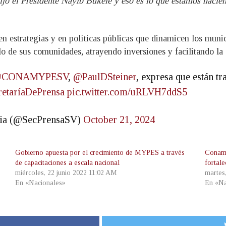
ijo el Presidente Nayib Bukele y eso es lo que estamos hacie
 en estrategias y en políticas públicas que dinamicen los munic
lo de sus comunidades, atrayendo inversiones y facilitando la
CONAMYPESV
,
@PaulDSteiner
, expresa que están t
retaríaDePrensa
pic.twitter.com/uRLVH7ddS5
ncia (@SecPrensaSV)
October 21, 2024
Gobierno apuesta por el crecimiento de MYPES a través
Conamy
de capacitaciones a escala nacional
fortale
miércoles, 22 junio 2022 11:02 AM
martes
En «Nacionales»
En «Na