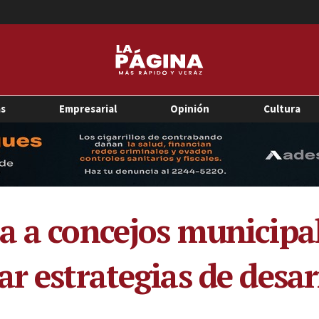
as
Empresarial
Opinión
Cultura
a a concejos municipa
ar estrategias de desa