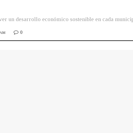
ver un desarrollo económico sostenible en cada municipi
0
5 AM