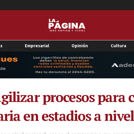
as
Empresarial
Opinión
Cultura
gilizar procesos para 
ria en estadios a nive