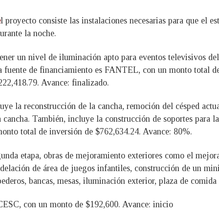
e
l proyecto consiste las instalaciones necesarias para que el e
durante la noche.
ener un nivel de iluminación apto para eventos televisivos de
La fuente de financiamiento es FANTEL, con un monto total de
22,418.79. Avance: finalizado.
luye la reconstrucción de la cancha, remoción del césped act
a cancha. También, incluye la construcción de soportes para la
onto total de inversión de $762,634.24. Avance: 80%.
gunda etapa, obras de mejoramiento exteriores como el mejoram
elación de área de juegos infantiles, construcción de un mini
ederos, bancas, mesas, iluminación exterior, plaza de comida 
l CESC, con un monto de $192,600. Avance: inicio