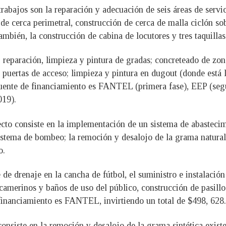
trabajos son la reparación y adecuación de seis áreas de servici
n de cerca perimetral, construcción de cerca de malla ciclón s
mbién, la construcción de cabina de locutores y tres taquillas
: reparación, limpieza y pintura de gradas; concreteado de zo
 puertas de acceso; limpieza y pintura en dugout (donde está 
 fuente de financiamiento es FANTEL (primera fase), EEP (seg
019).
ecto consiste en la implementación de un sistema de abastec
 sistema de bombeo; la remoción y desalojo de la grama natura
o.
de drenaje en la cancha de fútbol, el suministro e instalación
 camerinos y baños de uso del público, construcción de pasill
financiamiento es FANTEL, invirtiendo un total de $498, 628.
consiste en la remoción y desalojo de la grama sintética exist