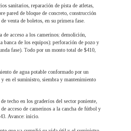
os sanitarios, reparación de pista de atletas,
obre pared de bloque de concreto, construcción
 de venta de boletos, en su primera fase.
na de acceso a los camerinos; demolición,
la banca de los equipos); perforación de pozo y
unda fase). Todo por un monto total de $410,
imiento de agua potable conformado por un
l y en el suministro, siembra y mantenimiento
 de techo en los graderíos del sector poniente,
o de acceso de camerinos a la cancha de fútbol y
43. Avance: inicio.
ente que ya cumplió su vida útil y el suministro