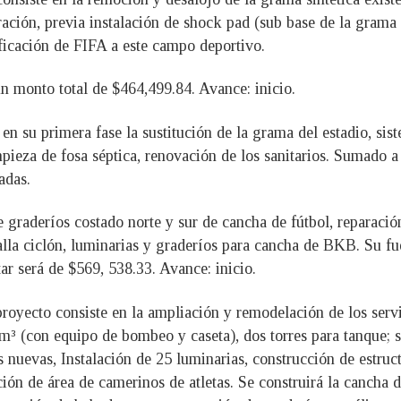
ación, previa instalación de shock pad (sub base de la grama s
ificación de FIFA a este campo deportivo.
 monto total de $464,499.84. Avance: inicio.
 en su primera fase la sustitución de la grama del estadio, si
pieza de fosa séptica, renovación de los sanitarios. Sumado a 
adas.
e graderíos costado norte y sur de cancha de fútbol, repara
malla ciclón, luminarias y graderíos para cancha de BKB. Su
ar será de $569, 538.33. Avance: inicio.
proyecto consiste en la ampliación y remodelación de los servi
0 m³ (con equipo de bombeo y caseta), dos torres para tanque; 
s nuevas, Instalación de 25 luminarias, construcción de estruc
ón de área de camerinos de atletas. Se construirá la cancha de