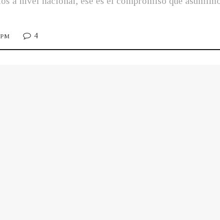
ios a nivel nacional, ese es el compromiso que asumim
4
5 PM