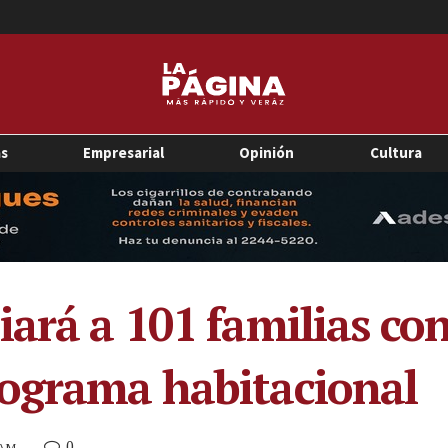
as
Empresarial
Opinión
Cultura
iará a 101 familias co
rograma habitacional
0
 AM