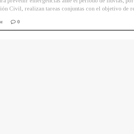
a prevenir emergencias ante el período de lluvias, por 
n Civil, realizan tareas conjuntas con el objetivo de r
0
AM