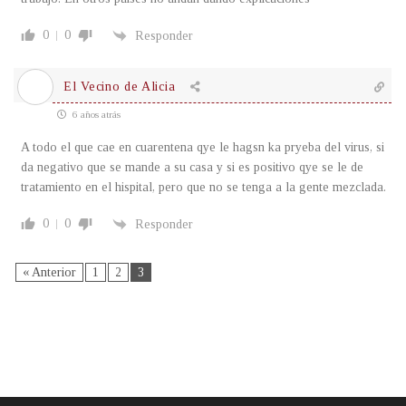
0
0
Responder
El Vecino de Alicia
6 años atrás
A todo el que cae en cuarentena qye le hagsn ka pryeba del virus, si
da negativo que se mande a su casa y si es positivo qye se le de
tratamiento en el hispital, pero que no se tenga a la gente mezclada.
0
0
Responder
« Anterior
1
2
3