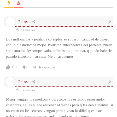
Pelos
6 años atrás
Los millonarios y politicos corruptos se robaron cantidad de dinero
con lo q estariamos mejor. Preunten antecedentes del paciente, puede
ser asmatico descompensado, embolismo pulmonar, q puedo haberle
pasado incluso en su casa. Mejor ayudemos,
0
0
Responder
Pelos
6 años atrás
Mejor vengan, los medicos y paredicos los estamos esperamdo,
colabores, se les puede entrenar al menos para q les den alinentos, si
no estan en los centros, vengan para q vean lo dificil q es este
trabajo. En otros paises no andan dando explicaciones