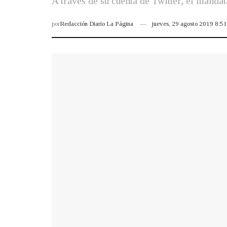
A través de su cuenta de Twitter, el manda
por
Redacción Diario La Página
jueves, 29 agosto 2019 8:5