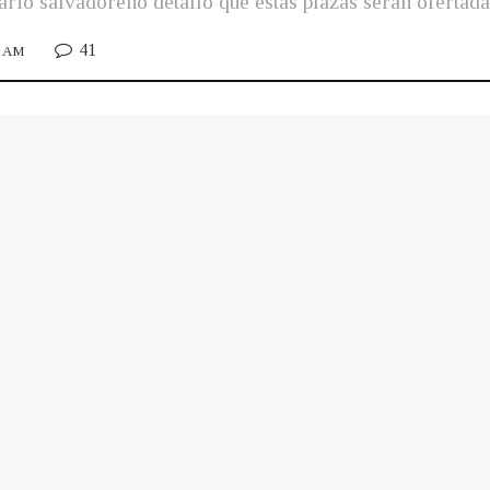
tario salvadoreño detalló que estas plazas serán ofertad
41
1 AM