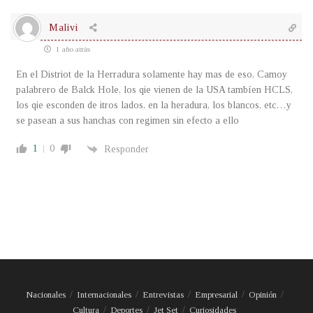
Malivi
1 año atrás
En el Distriot de la Herradura solamente hay mas de eso, Camoy
palabrero de Balck Hole, los qie vienen de la USA tambíen HCLS,
los qie esconden de itros lados, en la heradura, los blancos, etc…y
se pasean a sus hanchas con regimen sin efecto a ello
1
0
Responder
Nacionales
Internacionales
Entrevistas
Empresarial
Opinión
Cultura
Deportes
Jet Set
Curiosidades