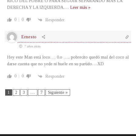
RICO DEL POBRE O PARA SEGUIR SEPARANDO MAS LA
DERECHA Y LA IZQUIERDA,
…
Leer más »
0
0
Responder
Ernesto
7 años atrás
Hey este Man está loco…. 0.o ….. pobrecito quedó mal del coco al
darse cuenta que no yede ni huele en su partido….XD
0
0
Responder
1
2
3
…
7
Siguiente »