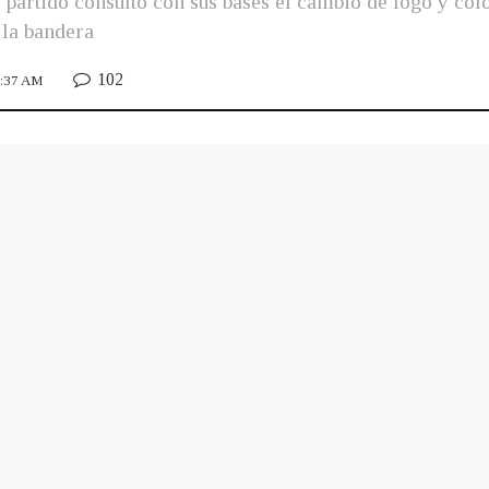
artido consultó con sus bases el cambio de logo y col
 la bandera
102
0:37 AM