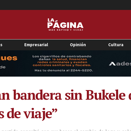
as
Empresarial
Opinión
Cultura
 bandera sin Bukele q
 de viaje”