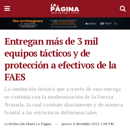
Entregan más de 3 mil
equipos tácticos y de
protección a efectivos de la
FAES
La institución destacó que a través de esta entrega
se continúa con la modernización de la Fuerza
Armada, la cual combate diariamente y de manera
frontal a las estructuras delincuenciales.
por
Redacción Diario La Página
jueves, 8 diciembre 2022 2:08 PM