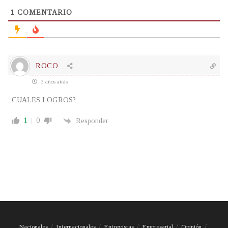
1
COMENTARIO
ROCO
3 años atrás
CUALES LOGROS?
1
0
Responder
Nacionales
Internacionales
Entrevistas
Empresarial
Opinión