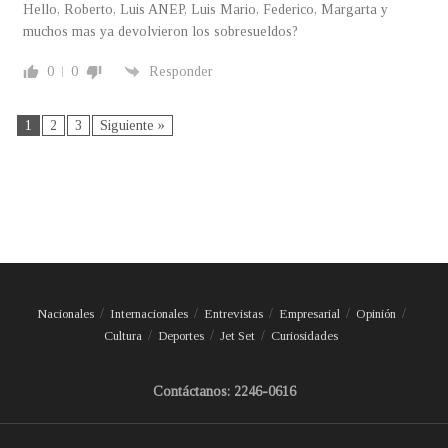
Hello, Roberto, Luis ANEP, Luis Mario, Federico, Margarta y
muchos mas ya devolvieron los sobresueldos?
0
0
Responder
1
2
3
Siguiente »
Nacionales
Internacionales
Entrevistas
Empresarial
Opinión
Cultura
Deportes
Jet Set
Curiosidades
Contáctanos: 2246-0616