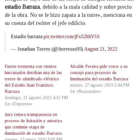
estadio
Barraza
, debido a la mala calidad y sobre precio
de la obra. No se le hizo zapata a la torre», menciona en
su cuenta del twitter el jefe edilicio.
Estadio barraza
pic.twitter.com/jFs52hhYUi
— Jonathan Torres (@Jtorresss95)
August 21, 2022
Fuerte tormenta con vientos
Alcalde Pereira pide votos a su
hurcanados derriban una de las
concejo para proyecto de
torres de alumbrado eléctrico
iluminación del estadio Barraza
del Estadio Juan Francisco
martes, 27 agosto 2019 2:44 PM
Barraza
En «Nacionales»
domingo, 21 agosto 2022 4:32 PM
En «Deportes»
Juez reitera transparencia en
proceso de licitación y autoriza
que continúe etapa de
iluminación de estadio Barraza
viernes, 17 enero 2020 5:05 PM