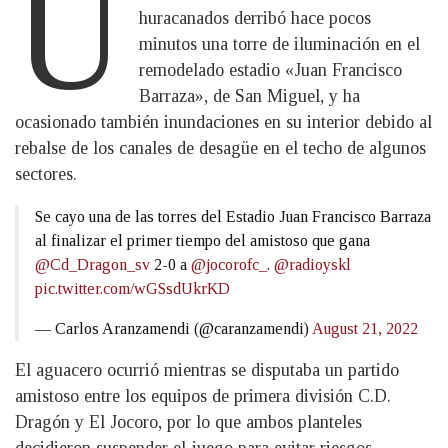
U
huracanados derribó hace pocos
minutos una torre de iluminación en el
remodelado estadio «Juan Francisco
Barraza», de San Miguel, y ha
ocasionado también inundaciones en su interior debido al
rebalse de los canales de desagüe en el techo de algunos
sectores.
Se cayo una de las torres del Estadio Juan Francisco Barraza
al finalizar el primer tiempo del amistoso que gana
@Cd_Dragon_sv
2-0 a
@jocorofc_
.
@radioyskl
pic.twitter.com/wGSsdUkrKD
— Carlos Aranzamendi (@caranzamendi)
August 21, 2022
El aguacero ocurrió mientras se disputaba un partido
amistoso entre los equipos de primera división C.D.
Dragón y El Jocoro, por lo que ambos planteles