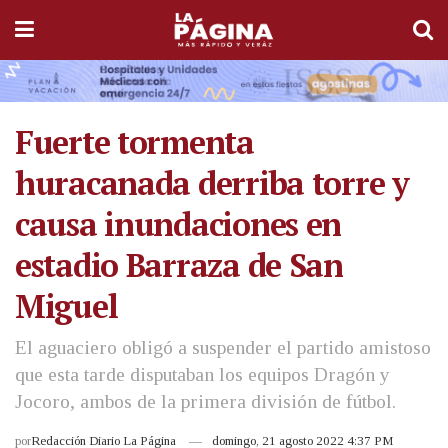
Fuerte tormenta
huracanada derriba torre y
causa inundaciones en
estadio Barraza de San
Miguel
El aguaciero obligó a suspender el partido amistoso
que esta tarde disputaban los equipos Dragón y
Jocoro, ambos de la primera división de fútbol.
por
Redacción Diario La Página
domingo, 21 agosto 2022 4:37 PM