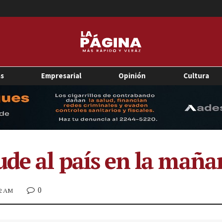
as
Empresarial
Opinión
Cultura
ude al país en la maña
0
32 AM