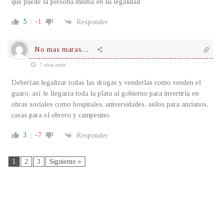
que puede la persona misma en su legalidad
5
-1
Responder
No mas maras....
7 años atrás
Deberían legalizar todas las drogas y venderlas como venden el
guaro, así le llegaría toda la plata al gobierno para invertirla en
obras sociales como hospitales, universidades, asilos para ancianos,
casas para el obrero y campesino.
3
-7
Responder
1
2
3
Siguiente »