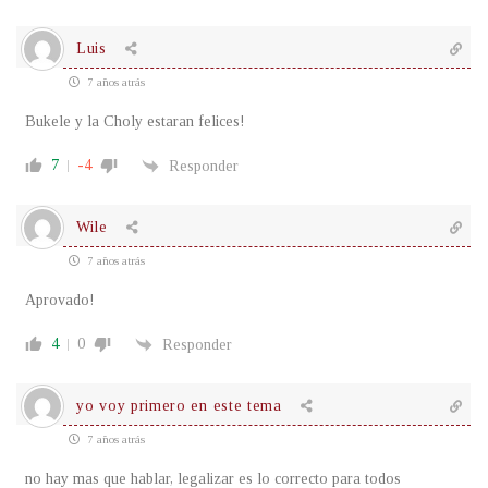
Luis
7 años atrás
Bukele y la Choly estaran felices!
7
-4
Responder
Wile
7 años atrás
Aprovado!
4
0
Responder
yo voy primero en este tema
7 años atrás
no hay mas que hablar, legalizar es lo correcto para todos