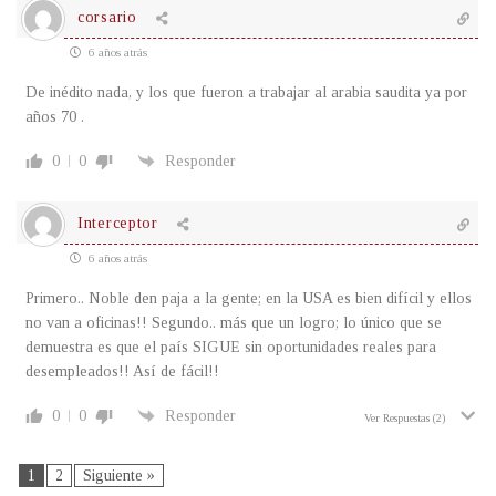
corsario
6 años atrás
De inédito nada, y los que fueron a trabajar al arabia saudita ya por
años 70 .
0
0
Responder
Interceptor
6 años atrás
Primero.. Noble den paja a la gente; en la USA es bien difícil y ellos
no van a oficinas!! Segundo.. más que un logro; lo único que se
demuestra es que el país SIGUE sin oportunidades reales para
desempleados!! Así de fácil!!
0
0
Responder
Ver Respuestas
(2)
1
2
Siguiente »