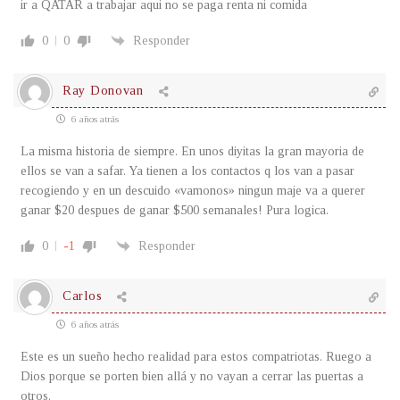
ir a QATAR a trabajar aqui no se paga renta ni comida
0
0
Responder
Ray Donovan
6 años atrás
La misma historia de siempre. En unos diyitas la gran mayoria de
ellos se van a safar. Ya tienen a los contactos q los van a pasar
recogiendo y en un descuido «vamonos» ningun maje va a querer
ganar $20 despues de ganar $500 semanales! Pura logica.
0
-1
Responder
Carlos
6 años atrás
Este es un sueño hecho realidad para estos compatriotas. Ruego a
Dios porque se porten bien allá y no vayan a cerrar las puertas a
otros.