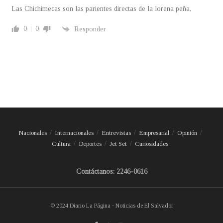
Las Chichimecas son las parientes directas de la lorena peña,
0
0
Responder
Nacionales
Internacionales
Entrevistas
Empresarial
Opinión
Cultura
Deportes
Jet Set
Curiosidades
Contáctanos: 2246-0616
© 2024 Diario La Página - Noticias de El Salvador