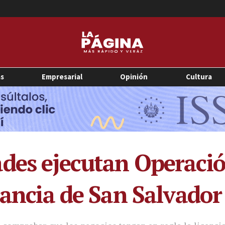
as
Empresarial
Opinión
Cultura
des ejecutan Operació
rancia de San Salvador