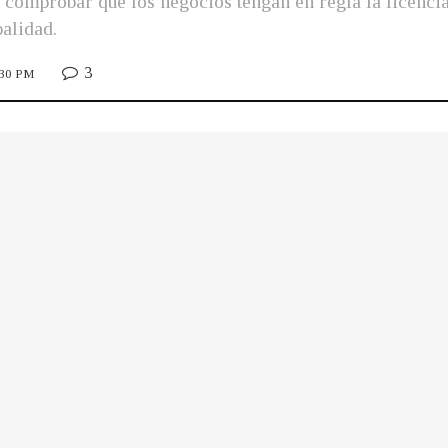
vo comprobar que los negocios tengan en regla la licenc
palidad.
3
:30 PM