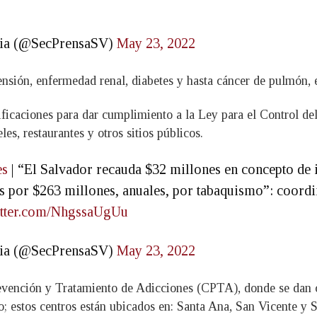
ncia (@SecPrensaSV)
May 23, 2022
nsión, enfermedad renal, diabetes y hasta cáncer de pulmón, 
ificaciones para dar cumplimiento a la Ley para el Control de
les, restaurantes y otros sitios públicos.
es
| “El Salvador recauda $32 millones en concepto de 
s por $263 millones, anuales, por tabaquismo”: coord
witter.com/NhgssaUgUu
ncia (@SecPrensaSV)
May 23, 2022
evención y Tratamiento de Adicciones (CPTA), donde se dan co
; estos centros están ubicados en: Santa Ana, San Vicente y S