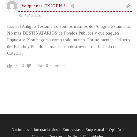
Ve quienes EXIGEN !
7 años atrás
Los del Antiguo Testamento son los mismos del Antiguo Estamento.
No mas DESTINATARIOS de Fondos Publicos y que paguen
Impuestos X su negocio como todo mundo. Por no mentar q’ dinero
del Estado y Pueblo se malusaron destruyendo la fachada de
Catedral
0
0
Responder
Nacionales
Internacionales
Entrevistas
Empresarial
Opinión
Cultura
Deportes
Jet Set
Curiosidades