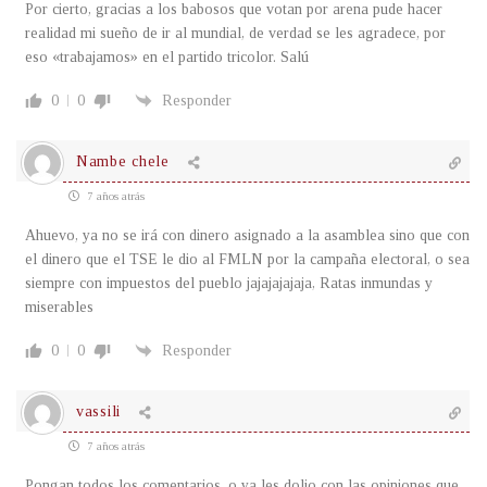
Por cierto, gracias a los babosos que votan por arena pude hacer
realidad mi sueño de ir al mundial, de verdad se les agradece, por
eso «trabajamos» en el partido tricolor. Salú
0
0
Responder
Nambe chele
7 años atrás
Ahuevo, ya no se irá con dinero asignado a la asamblea sino que con
el dinero que el TSE le dio al FMLN por la campaña electoral, o sea
siempre con impuestos del pueblo jajajajajaja, Ratas inmundas y
miserables
0
0
Responder
vassili
7 años atrás
Pongan todos los comentarios, o ya les dolio con las opiniones que