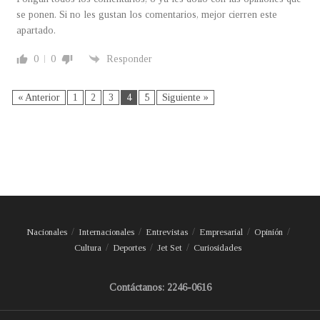
se ponen. Si no les gustan los comentarios, mejor cierren este
apartado.
0
0
Responder
« Anterior
1
2
3
4
5
Siguiente »
Nacionales
Internacionales
Entrevistas
Empresarial
Opinión
Cultura
Deportes
Jet Set
Curiosidades
Contáctanos: 2246-0616