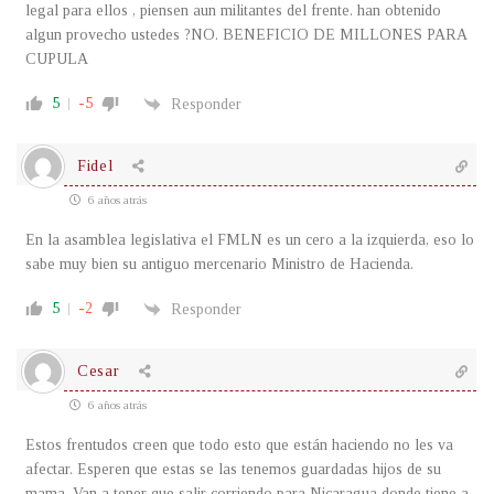
legal para ellos , piensen aun militantes del frente. han obtenido
algun provecho ustedes ?NO. BENEFICIO DE MILLONES PARA
CUPULA
5
-5
Responder
Fidel
6 años atrás
En la asamblea legislativa el FMLN es un cero a la izquierda, eso lo
sabe muy bien su antiguo mercenario Ministro de Hacienda.
5
-2
Responder
Cesar
6 años atrás
Estos frentudos creen que todo esto que están haciendo no les va
afectar. Esperen que estas se las tenemos guardadas hijos de su
mama. Van a tener que salir corriendo para Nicaragua donde tiene a